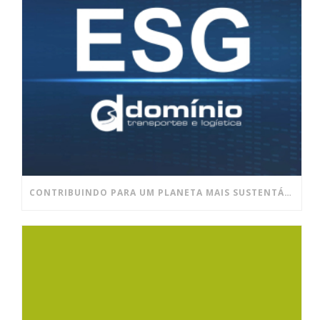
CONTRIBUINDO PARA UM PLANETA MAIS SUSTENTÁVEL E UM AMBIENTE DE TRABALHO MAIS SAUDÁVEL!