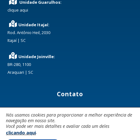
Unidade Guarulhos:
clique aqui
Unidade Itajaí:
Rod. Antônio Heil, 2030
Itajaí | SC
Unidade Joinville:
BR-280, 1100
Araquari | SC
Contato
(41) 3668-3972
Nós usamos cookies para proporcionar a melhor experiência de
comercial@dominiotransportes.com.br
navegação em nosso site.
Você pode ver mais detalhes e avaliar cada um deles
.
clicando aqui