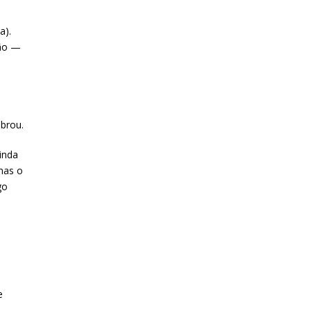
a).
ção —
ebrou.
inda
nas o
go
e