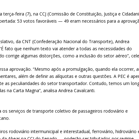
erça-feira (7), na CCJ (Comissão de Constituição, Justiça e Cidadani
apertada: 53 votos favoráveis — 49 eram necessários para a aprova
slativo, da CNT (Confederação Nacional do Transporte), Andrea
“É fato que nenhum texto vai atender a todas as necessidades do
do corrige algumas distorções, como a inclusão do setor aéreo”, cel
 essa aprovação. “Mesmo após a promulgação, quando ela ocorrer, a
entares, além de definir as alíquotas e outras questões. A PEC é ape
te as peculiaridades do setor transportador. Contudo, temos um lon
as na Carta Magna”, analisa Andrea Cavalcanti.
 os serviços de transporte coletivo de passageiros rodoviário e
tano.
os rodoviário intermunicipal e interestadual, ferroviário, hidroviário 
 e da Abear na CCJ do Senado — poderão ser tributados por regime