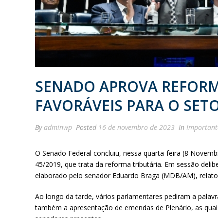
SENADO APROVA REFORM
FAVORÁVEIS PARA O SE
By
adminwp
Posted
16 de novembro de 2023
In
Important
O Senado Federal concluiu, nessa quarta-feira (8 Novemb
45/2019, que trata da reforma tributária. Em sessão deli
elaborado pelo senador Eduardo Braga (MDB/AM), relato
Ao longo da tarde, vários parlamentares pediram a palav
também a apresentação de emendas de Plenário, as quais 