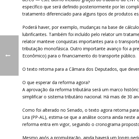
específico que será definido posteriormente por lei com
tratamento diferenciado para alguns tipos de produtos esp
Poderá haver, por exemplo, mudanças na base de cálculo d
lubrificantes. Também foi incluído pelo relator um tratam
relator manteve conquistas importantes para o transpor
tributação monofásica. Outro importante avanço foi a pre
Econômico) para o financiamento do transporte público.
O texto retorna para a Câmara dos Deputados, que deverá
O que esperar da reforma agora?
A aprovação da reforma tributária será um marco históri
simplificar o sistema tributário nacional. Há mais de 30
Como foi alterado no Senado, o texto agora retorna pa
Lira (PP-AL), estima-se que a análise ocorra ainda neste
reforma entra em vigor, seguindo o cronograma proposto 
Mesmo após a promulgação, ainda haverá um longo perío