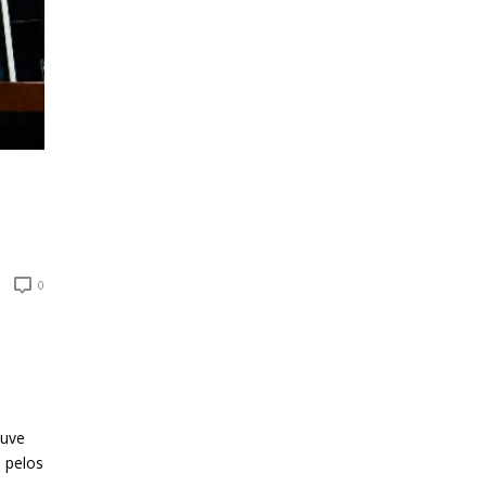
0
ouve
 pelos