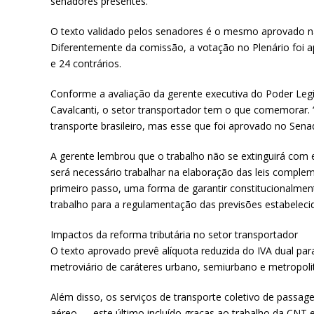
senadores presentes.
O texto validado pelos senadores é o mesmo aprovado na t
Diferentemente da comissão, a votação no Plenário foi 
e 24 contrários.
Conforme a avaliação da gerente executiva do Poder Legi
Cavalcanti, o setor transportador tem o que comemorar. 
transporte brasileiro, mas esse que foi aprovado no Sena
A gerente lembrou que o trabalho não se extinguirá com
será necessário trabalhar na elaboração das leis complem
primeiro passo, uma forma de garantir constitucionalmen
trabalho para a regulamentação das previsões estabelecid
Impactos da reforma tributária no setor transportador
O texto aprovado prevê alíquota reduzida do IVA dual para
metroviário de caráteres urbano, semiurbano e metropoli
Além disso, os serviços de transporte coletivo de passageir
aéreo — este último incluído graças ao trabalho da CNT