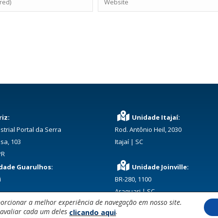
iz:
Unidade Itajaí:
strial Portal da Serra
Rod. Antônio Heil, 2030
sa, 103
Itajaí | SC
PR
dade Guarulhos:
Unidade Joinville:
i
BR-280, 1100
Araquari | SC
orcionar a melhor experiência de navegação em nosso site.
.
 avaliar cada um deles
clicando aqui