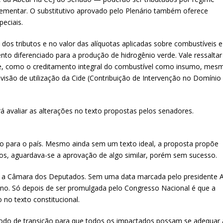
plementar. O substitutivo aprovado pelo Plenário também oferece
eciais.
os tributos e no valor das alíquotas aplicadas sobre combustíveis e
ento diferenciado para a produção de hidrogênio verde. Vale ressaltar
te, como o creditamento integral do combustível como insumo, mes
visão de utilização da Cide (Contribuição de Intervenção no Domínio
 avaliar as alterações no texto propostas pelos senadores.
co para o país. Mesmo ainda sem um texto ideal, a proposta propõe
 anos, aguardava-se a aprovação de algo similar, porém sem sucesso.
ra a Câmara dos Deputados. Sem uma data marcada pelo presidente A
 ano. Só depois de ser promulgada pelo Congresso Nacional é que a
no texto constitucional.
do de transição para que todos os impactados possam se adequar 