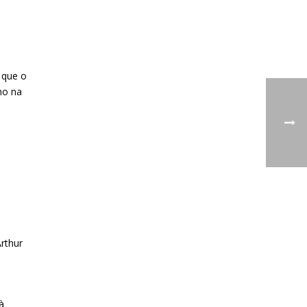
 que o
mo na
rthur
à