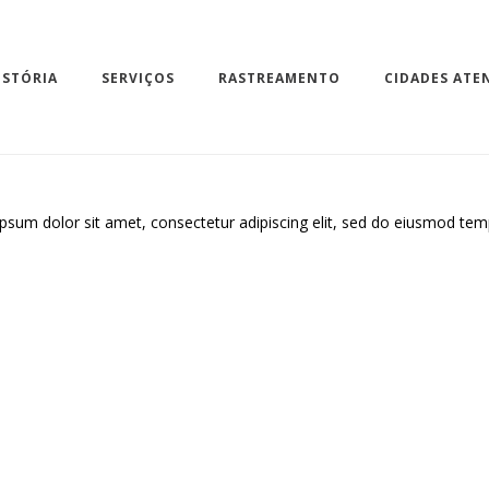
ISTÓRIA
SERVIÇOS
RASTREAMENTO
CIDADES ATE
psum dolor sit amet, consectetur adipiscing elit, sed do eiusmod temp