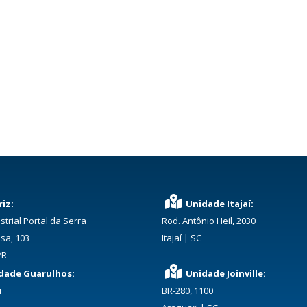
iz:
Unidade Itajaí:
strial Portal da Serra
Rod. Antônio Heil, 2030
sa, 103
Itajaí | SC
PR
dade Guarulhos:
Unidade Joinville:
i
BR-280, 1100