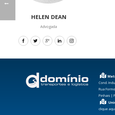
HELEN DEAN
Advogada
Matr
Cond. Indu
Rua Formo
Pinhais | 
Uni
clique aqu