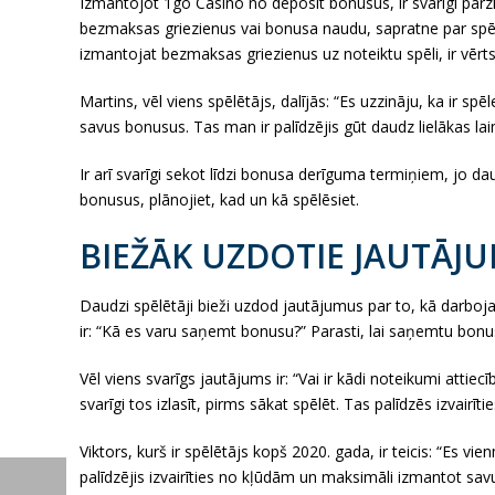
Izmantojot 1go Casino no deposit bonusus, ir svarīgi pārzi
bezmaksas griezienus vai bonusa naudu, sapratne par spēle
izmantojat bezmaksas griezienus uz noteiktu spēli, ir vērts
Martins, vēl viens spēlētājs, dalījās: “Es uzzināju, ka ir 
savus bonusus. Tas man ir palīdzējis gūt daudz lielākas lai
Ir arī svarīgi sekot līdzi bonusa derīguma termiņiem, jo ​​
bonusus, plānojiet, kad un kā spēlēsiet.
BIEŽĀK UZDOTIE JAUTĀJ
Daudzi spēlētāji bieži uzdod jautājumus par to, kā darbo
ir: “Kā es varu saņemt bonusu?” Parasti, lai saņemtu bonus
Vēl viens svarīgs jautājums ir: “Vai ir kādi noteikumi atti
svarīgi tos izlasīt, pirms sākat spēlēt. Tas palīdzēs izvai
Viktors, kurš ir spēlētājs kopš 2020. gada, ir teicis: “Es 
palīdzējis izvairīties no kļūdām un maksimāli izmantot sa