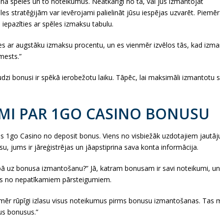
na spēles un to noteikumus. Neatkarīgi no tā, vai jūs izmantojat
s stratēģijām var ievērojami palielināt jūsu iespējas uzvarēt. Piemē
 iepazīties ar spēles izmaksu tabulu.
spēles ar augstāku izmaksu procentu, un es vienmēr izvēlos tās, kad izm
mests.”
daudzi bonusi ir spēkā ierobežotu laiku. Tāpēc, lai maksimāli izmantotu 
UMI PAR 1GO CASINO BONUSU
jas 1go Casino no deposit bonus. Viens no visbiežāk uzdotajiem jaut
u, jums ir jāreģistrējas un jāapstiprina sava konta informācija.
ecībā uz bonusa izmantošanu?” Jā, katram bonusam ir savi noteikumi, un 
rīties no nepatīkamiem pārsteigumiem.
vienmēr rūpīgi izlasu visus noteikumus pirms bonusu izmantošanas. Tas 
vus bonusus.”