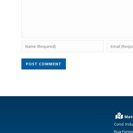
Matr
Cond. Indu
Rua Formo