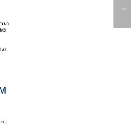
em un
daži
 Tas
EM
iem,