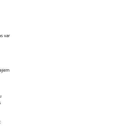
as var
dajiem
i
u
s
t