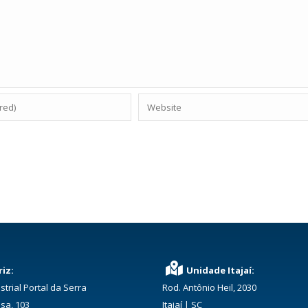
iz:
Unidade Itajaí:
strial Portal da Serra
Rod. Antônio Heil, 2030
sa, 103
Itajaí | SC