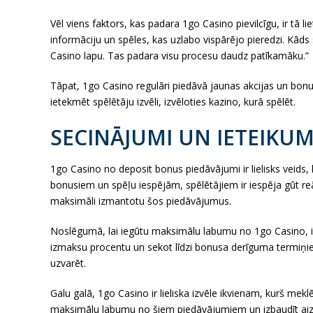
Vēl viens faktors, kas padara 1go Casino pievilcīgu, ir tā l
informāciju un spēles, kas uzlabo vispārējo pieredzi. Kāds s
Casino lapu. Tas padara visu procesu daudz patīkamāku.”
Tāpat, 1go Casino regulāri piedāvā jaunas akcijas un bonusu
ietekmēt spēlētāju izvēli, izvēloties kazino, kurā spēlēt.
SECINĀJUMI UN IETEIKUM
1go Casino no deposit bonus piedāvājumi ir lielisks veids,
bonusiem un spēļu iespējām, spēlētājiem ir iespēja gūt reā
maksimāli izmantotu šos piedāvājumus.
Noslēgumā, lai iegūtu maksimālu labumu no 1go Casino, ie
izmaksu procentu un sekot līdzi bonusa derīguma termiņiem.
uzvarēt.
Galu galā, 1go Casino ir lieliska izvēle ikvienam, kurš meklē
maksimālu labumu no šiem piedāvājumiem un izbaudīt aizr