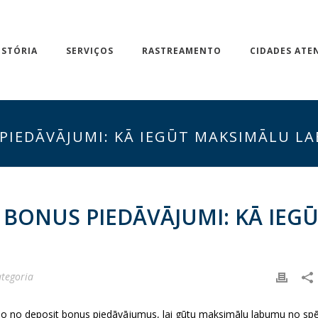
ISTÓRIA
SERVIÇOS
RASTREAMENTO
CIDADES ATE
 PIEDĀVĀJUMI: KĀ IEGŪT MAKSIMĀLU L
 BONUS PIEDĀVĀJUMI: KĀ IEG
tegoria
o no deposit bonus piedāvājumus, lai gūtu maksimālu labumu no sp