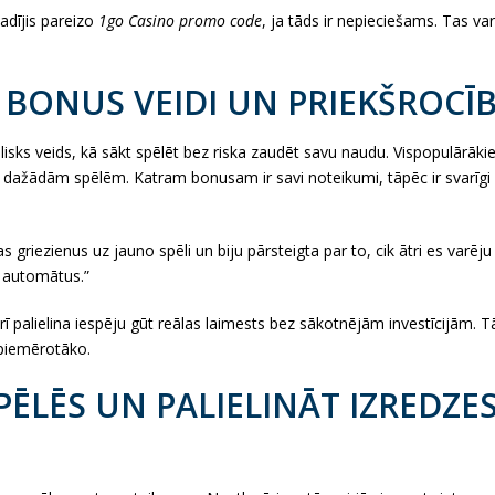
vadījis pareizo
1go Casino promo code
, ja tāds ir nepieciešams. Tas var
 BONUS VEIDI UN PRIEKŠROCĪ
isks veids, kā sākt spēlēt bez riska zaudēt savu naudu. Vispopulārākie
 dažādām spēlēm. Katram bonusam ir savi noteikumi, tāpēc ir svarīgi
 griezienus uz jauno spēli un biju pārsteigta par to, cik ātri es varēju
u automātus.”
rī palielina iespēju gūt reālas laimests bez sākotnējām investīcijām. T
spiemērotāko.
ĒLĒS UN PALIELINĀT IZREDZE