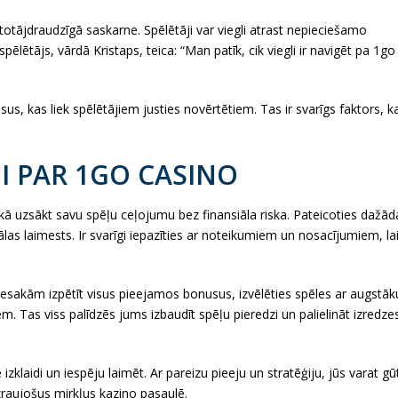
ietotājdraudzīgā saskarne. Spēlētāji var viegli atrast nepieciešamo
pēlētājs, vārdā Kristaps, teica: “Man patīk, cik viegli ir navigēt pa 1go
s, kas liek spēlētājiem justies novērtētiem. Tas ir svarīgs faktors, k
I PAR 1GO CASINO
 kā uzsākt savu spēļu ceļojumu bez finansiāla riska. Pateicoties dažā
las laimests. Ir svarīgi iepazīties ar noteikumiem un nosacījumiem, la
sakām izpētīt visus pieejamos bonusus, izvēlēties spēles ar augstāk
 Tas viss palīdzēs jums izbaudīt spēļu pieredzi un palielināt izredze
 izklaidi un iespēju laimēt. Ar pareizu pieeju un stratēģiju, jūs varat gū
aujošus mirkļus kazino pasaulē.