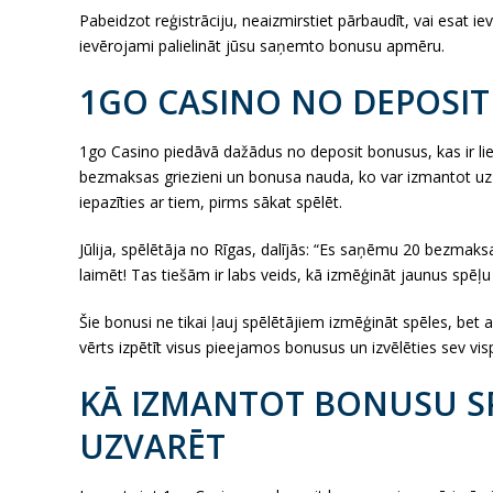
Pabeidzot reģistrāciju, neaizmirstiet pārbaudīt, vai esat ie
ievērojami palielināt jūsu saņemto bonusu apmēru.
1GO CASINO NO DEPOSIT
1go Casino piedāvā dažādus no deposit bonusus, kas ir liel
bezmaksas griezieni un bonusa nauda, ko var izmantot uz
iepazīties ar tiem, pirms sākat spēlēt.
Jūlija, spēlētāja no Rīgas, dalījās: “Es saņēmu 20 bezmaksas
laimēt! Tas tiešām ir labs veids, kā izmēģināt jaunus spēļ
Šie bonusi ne tikai ļauj spēlētājiem izmēģināt spēles, bet a
vērts izpētīt visus pieejamos bonusus un izvēlēties sev vi
KĀ IZMANTOT BONUSU SP
UZVARĒT