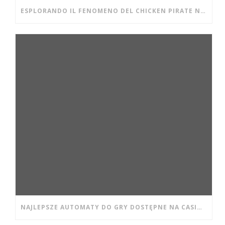
ESPLORANDO IL FENOMENO DEL CHICKEN PIRATE NEI CASINÒ DIGITALI MODERNI
NAJLEPSZE AUTOMATY DO GRY DOSTĘPNE NA CASINO WISHWIN DLA POCZĄTKUJĄCYCH