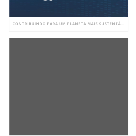
CONTRIBUINDO PARA UM PLANETA MAIS SUSTENTÁVEL E UM AMBIENTE DE TRABALHO MAIS SAUDÁVEL!