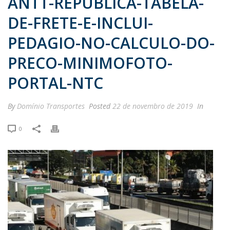
ANTT-REPUBLICA-TABELA-
DE-FRETE-E-INCLUI-
PEDAGIO-NO-CALCULO-DO-
PRECO-MINIMOFOTO-
PORTAL-NTC
By
Domínio Transportes
Posted
22 de novembro de 2019
In
0