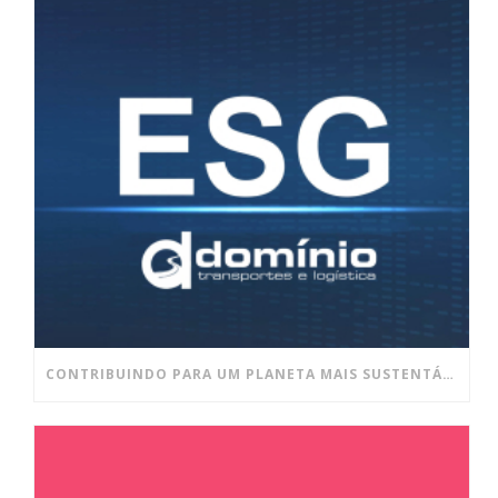
CONTRIBUINDO PARA UM PLANETA MAIS SUSTENTÁVEL E UM AMBIENTE DE TRABALHO MAIS SAUDÁVEL!