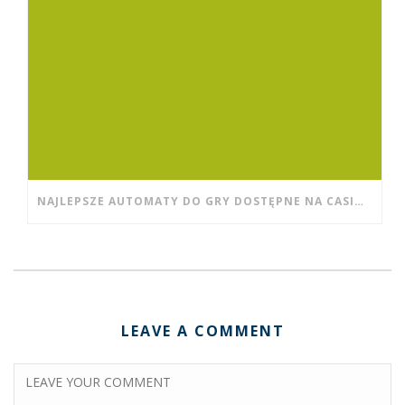
NAJLEPSZE AUTOMATY DO GRY DOSTĘPNE NA CASINO WISHWIN DLA POCZĄTKUJĄCYCH
LEAVE A COMMENT