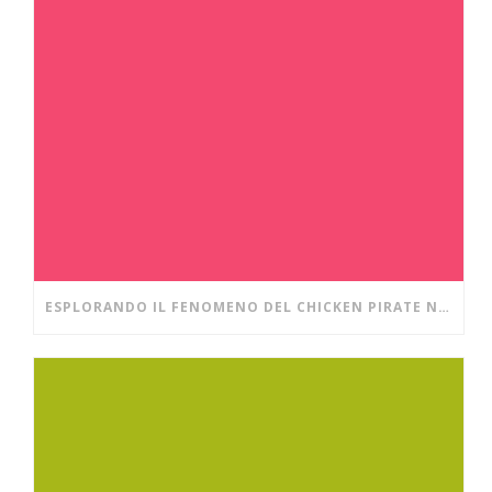
ESPLORANDO IL FENOMENO DEL CHICKEN PIRATE NEI CASINÒ DIGITALI MODERNI