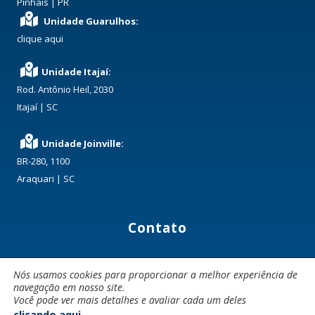
Pinhais | PR
Unidade Guarulhos:
clique aqui
Unidade Itajaí:
Rod. Antônio Heil, 2030
Itajaí | SC
Unidade Joinville:
BR-280, 1100
Araquari | SC
Contato
(41) 3668-3972
Nós usamos cookies para proporcionar a melhor experiência de
comercial@dominiotransportes.com.br
navegação em nosso site.
Você pode ver mais detalhes e avaliar cada um deles
.
clicando aqui