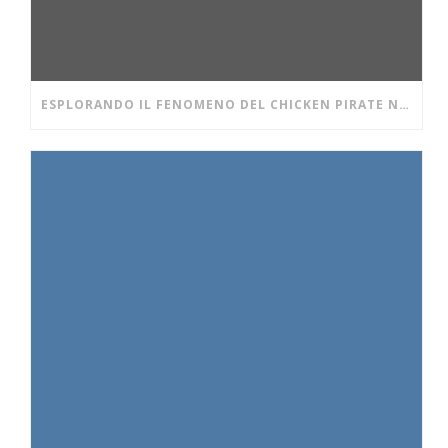
ESPLORANDO IL FENOMENO DEL CHICKEN PIRATE NEI CASINÒ DIGITALI MODERNI