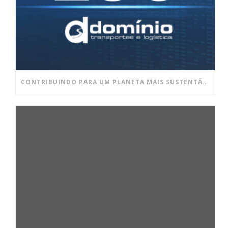
CONTRIBUINDO PARA UM PLANETA MAIS SUSTENTÁVEL E UM AMBIENTE DE TRABALHO MAIS SAUDÁVEL!