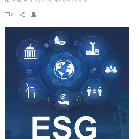
By
adminwp
Posted
7 de abril de 2025
In
0