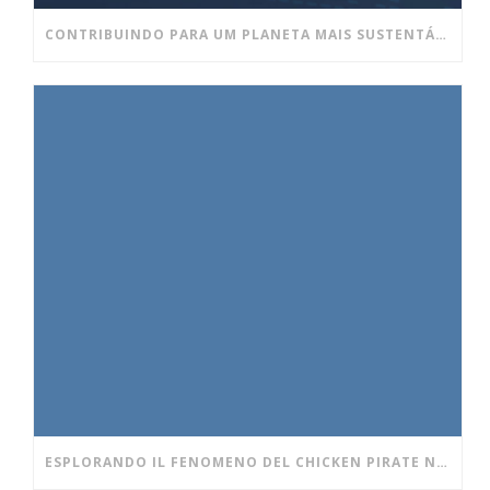
CONTRIBUINDO PARA UM PLANETA MAIS SUSTENTÁVEL E UM AMBIENTE DE TRABALHO MAIS SAUDÁVEL!
ESPLORANDO IL FENOMENO DEL CHICKEN PIRATE NEI CASINÒ DIGITALI MODERNI