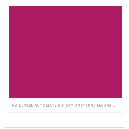
NAJLEPSZE AUTOMATY DO GRY DOSTĘPNE NA CASINO WISHWIN DLA POCZĄTKUJĄCYCH