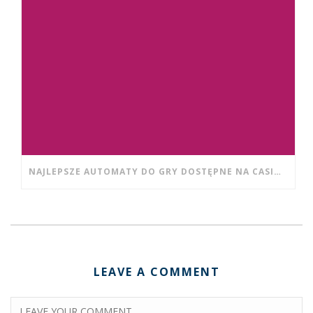
NAJLEPSZE AUTOMATY DO GRY DOSTĘPNE NA CASINO WISHWIN DLA POCZĄTKUJĄCYCH
LEAVE A COMMENT