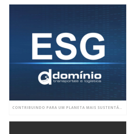
CONTRIBUINDO PARA UM PLANETA MAIS SUSTENTÁVEL E UM AMBIENTE DE TRABALHO MAIS SAUDÁVEL!