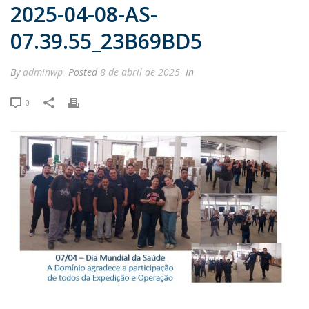
2025-04-08-AS-
07.39.55_23B69BD5
By
adminwp
Posted
8 de abril de 2025
In
0