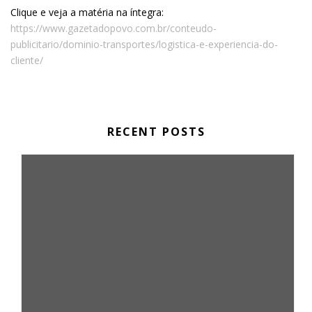
Clique e veja a matéria na íntegra:
https://www.gazetadopovo.com.br/conteudo-
publicitario/dominio-transportes/logistica-e-experiencia-do-
cliente/
RECENT POSTS