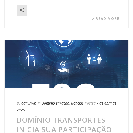
READ MORE
By
adminwp
In
Domínio em ação
,
Notícias
Posted
7 de abril de
2025
DOMÍNIO TRANSPORTES
INICIA SUA PARTICIPAÇÃO