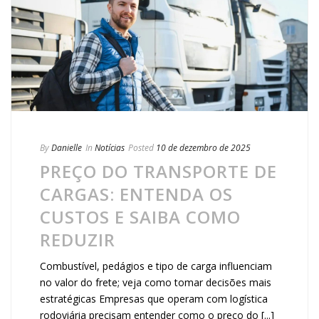
By
Danielle
In
Notícias
Posted
10 de dezembro de 2025
PREÇO DO TRANSPORTE DE
CARGAS: ENTENDA OS
CUSTOS E SAIBA COMO
REDUZIR
Combustível, pedágios e tipo de carga influenciam
no valor do frete; veja como tomar decisões mais
estratégicas Empresas que operam com logística
rodoviária precisam entender como o preço do [...]