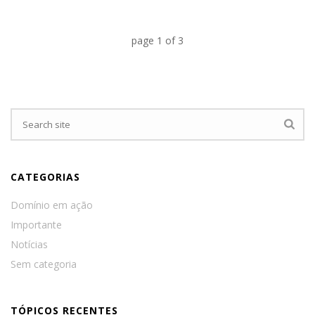
page
1
of
3
CATEGORIAS
Domínio em ação
Importante
Notícias
Sem categoria
TÓPICOS RECENTES