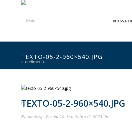
NOSSA H
TEXTO-05-2-960×540.JPG
TEXTO-05-2-960×540.JPG
By
adminwp
Posted
10 de outubro de 2025
In