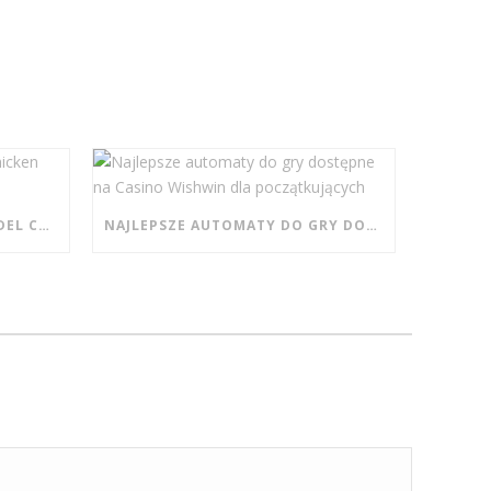
ESPLORANDO IL FENOMENO DEL CHICKEN PIRATE NEI CASINÒ DIGITALI MODERNI
NAJLEPSZE AUTOMATY DO GRY DOSTĘPNE NA CASINO WISHWIN DLA POCZĄTKUJĄCYCH