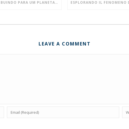
CONTRIBUINDO PARA UM PLANETA MAIS SUSTENTÁVEL E UM AMBIENTE DE TRABALHO MAIS SAUDÁVEL!
LEAVE A COMMENT