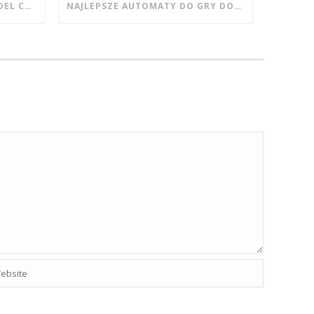
ESPLORANDO IL FENOMENO DEL CHICKEN PIRATE NEI CASINÒ DIGITALI MODERNI
NAJLEPSZE AUTOMATY DO GRY DOSTĘPNE NA CASINO WISHWIN DLA POCZĄTKUJĄCYCH