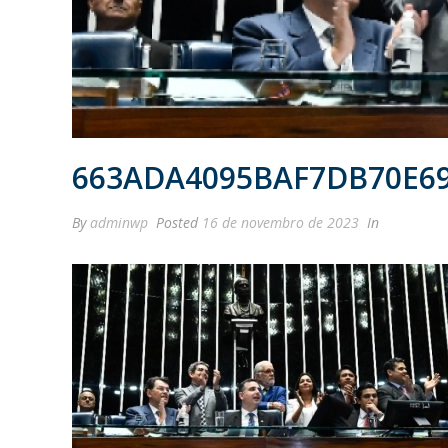
663ADA4095BAF7DB70E69
By
adminwp
Posted
16 de novembro de 2023
In