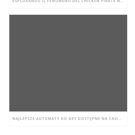
ESPLORANDO IL FENOMENO DEL CHICKEN PIRATE NEI CASINÒ DIGITALI MODERNI
NAJLEPSZE AUTOMATY DO GRY DOSTĘPNE NA CASINO WISHWIN DLA POCZĄTKUJĄCYCH