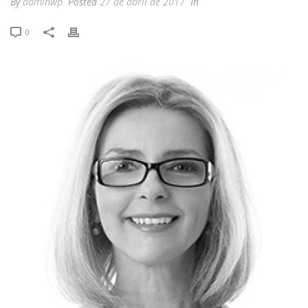
By
adminwp
Posted
27 de abril de 2017
In
0